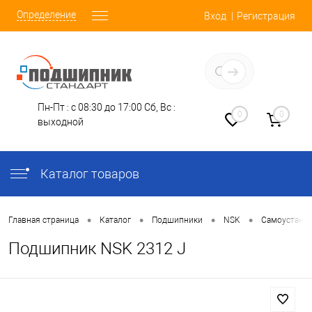
Определение
Вход
Регистрация
Заказать звонок
Пн-Пт : с 08:30 до 17:00
Сб, Вс :
0
0
выходной
Каталог товаров
•
•
•
•
Главная страница
Каталог
Подшипники
NSK
Самоустана
Подшипник NSK 2312 J