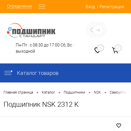
Определение
Вход
Регистрация
Заказать звонок
Пн-Пт : с 08:30 до 17:00
Сб, Вс :
0
0
выходной
Каталог товаров
•
•
•
•
Главная страница
Каталог
Подшипники
NSK
Самоустана
Подшипник NSK 2312 K