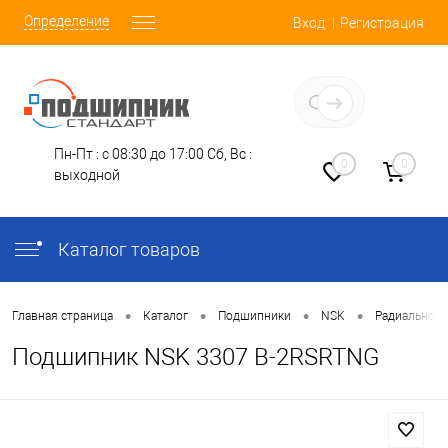
Определение
Вход
Регистрация
Заказать звонок
Пн-Пт : с 08:30 до 17:00
Сб, Вс :
0
0
выходной
Каталог товаров
•
•
•
•
Главная страница
Каталог
Подшипники
NSK
Радиально-У
Подшипник NSK 3307 B-2RSRTNG