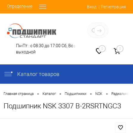
Определение
Вход
Регистрация
Заказать звонок
Пн-Пт : с 08:30 до 17:00
Сб, Вс :
0
0
выходной
Каталог товаров
•
•
•
•
Главная страница
Каталог
Подшипники
NSK
Радиально-У
Подшипник NSK 3307 B-2RSRTNGC3