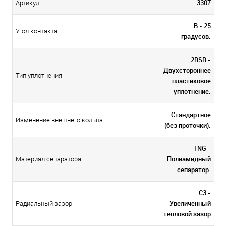
3307
Артикул
В - 25
Угол контакта
градусов.
2RSR -
Двухстороннее
Тип уплотнения
пластиковое
уплотнение.
Стандартное
Изменение внешнего кольца
(без проточки).
TNG -
Полиамидный
Материал сепаратора
сепаратор.
С3 -
Увеличенный
Радиальный зазор
тепловой зазор