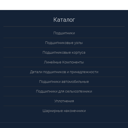
В корзину
Подробнее
Каталог
Подшипники
Подшипниковые узлы
Подшипниковые корпуса
Линейные Компоненты
Детали подшипников и принадлежности
Подшипники автомобильные
Подшипники для сельхозтехники
Уплотнения
Шарнирные наконечники