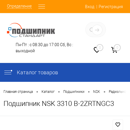
Определение
Вход
Регистрация
Заказать звонок
Пн-Пт : с 08:30 до 17:00
Сб, Вс :
0
0
выходной
Каталог товаров
•
•
•
•
Главная страница
Каталог
Подшипники
NSK
Радиально-У
Подшипник NSK 3310 B-2ZRTNGC3