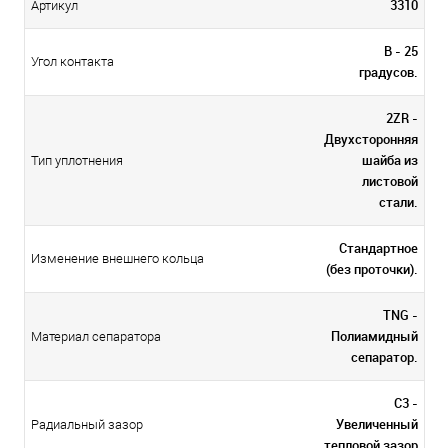
3310
Артикул
В - 25
Угол контакта
градусов.
2ZR -
Двухсторонняя
шайба из
Тип уплотнения
листовой
стали.
Стандартное
Изменение внешнего кольца
(без проточки).
TNG -
Полиамидный
Материал сепаратора
сепаратор.
С3 -
Увеличенный
Радиальный зазор
тепловой зазор