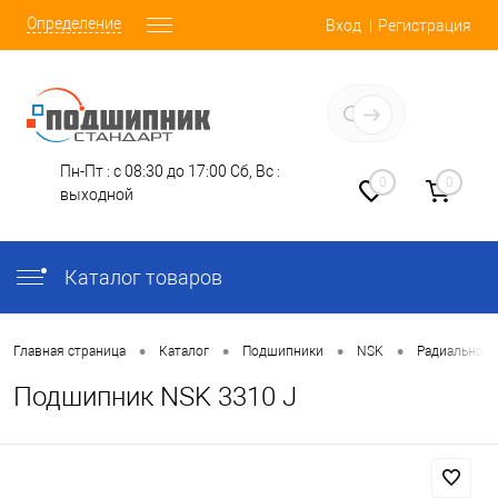
Определение
Вход
Регистрация
Заказать звонок
Пн-Пт : с 08:30 до 17:00
Сб, Вс :
0
0
выходной
Каталог товаров
•
•
•
•
Главная страница
Каталог
Подшипники
NSK
Радиально-У
Подшипник NSK 3310 J