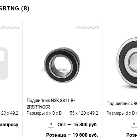
RTNG (8)
Подшипник NSK 3311 B-
Подшипник UBC
2RSRTNGC3
120 x 49,2
Размеры d x D x B
55 x 120 x 49,2
Размеры d x D 
 запросу
Опт — 16 300 руб.
Розница — 19 600 руб.
Розн