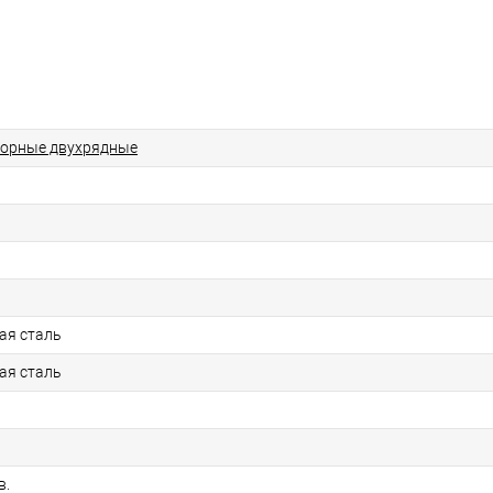
порные двухрядные
ая сталь
ая сталь
в.