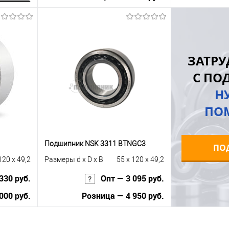
ну
В корзину
равнению
Купить в 1 клик
К сравнению
Купить в 1 к
ЗАТРУ
 заказ
В избранное
Под заказ
В избранное
С ПО
Н
ПО
Подшипник NSK 3311 BTNGC3
ПО
120 x 49,2
Размеры d x D x B
55 x 120 x 49,2
330 руб.
Опт — 3 095 руб.
000 руб.
Розница — 4 950 руб.
В корзину