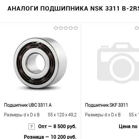
АНАЛОГИ ПОДШИПНИКА NSK 3311 B-2RS
Подшипник UBC 3311 A
Подшипник SKF 3311
Размеры d x D x B
55 x 120 x 49,2
Размеры d x D x B
55 x 
Опт — 8 500 руб.
Цена по
Розница — 10 200 руб.