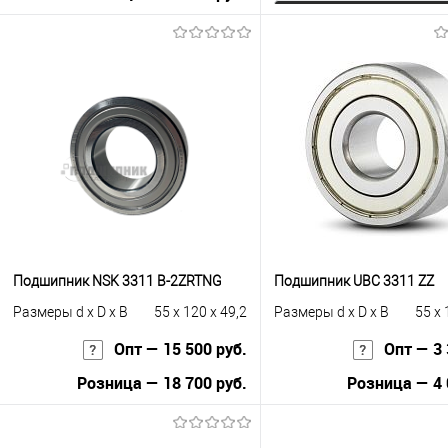
Запросить це
В корзину
Купить в 1 клик
К с
Купить в 1 клик
К сравнению
В избранное
Под
В избранное
В наличии
Подшипник NSK 3311 B-2ZRTNG
Подшипник UBC 3311 ZZ
Размеры d x D x B
55 x 120 x 49,2
Размеры d x D x B
55 x 
Опт — 15 500 руб.
Опт — 3 
Розница — 18 700 руб.
Розница — 4 
В корзину
В корзину