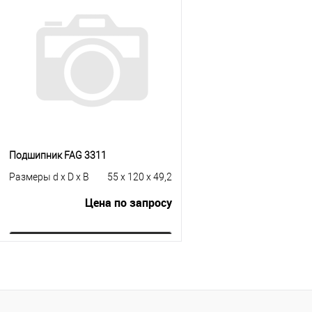
Купить в 1 клик
К сравнению
Купить в 1 клик
К с
В избранное
Под заказ
В избранное
Под
Подшипник FAG 3311
Размеры d x D x B
55 x 120 x 49,2
Цена по запросу
Запросить цену
Купить в 1 клик
К сравнению