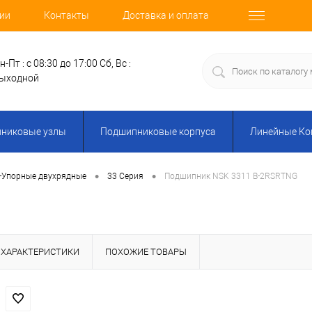
ии
Контакты
Доставка и оплата
н-Пт : с 08:30 до 17:00
Сб, Вс :
ыходной
никовые узлы
Подшипниковые корпуса
Линейные К
•
•
-Упорные двухрядные
33 Серия
Подшипник NSK 3311 B-2RSRTNG
ХАРАКТЕРИСТИКИ
ПОХОЖИЕ ТОВАРЫ