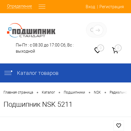
Определение
Вход
Регистрация
Заказать звонок
Пн-Пт : с 08:30 до 17:00
Сб, Вс :
0
0
выходной
Каталог товаров
•
•
•
•
Главная страница
Каталог
Подшипники
NSK
Радиально-У
Подшипник NSK 5211