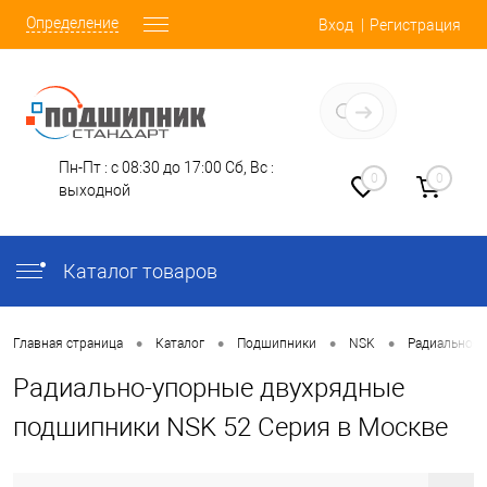
Определение
Вход
Регистрация
Заказать звонок
Пн-Пт : с 08:30 до 17:00
Сб, Вс :
0
0
выходной
Каталог товаров
•
•
•
•
Главная страница
Каталог
Подшипники
NSK
Радиально-У
Радиально-упорные двухрядные
подшипники NSK 52 Серия в Москве