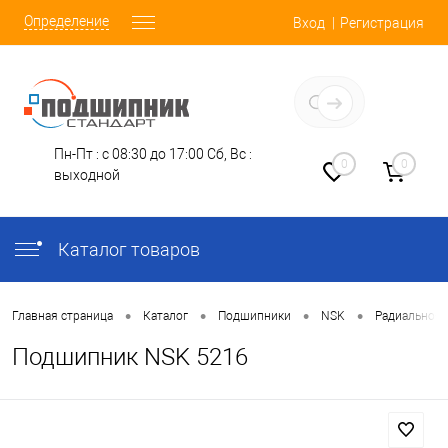
Определение
Вход
Регистрация
Заказать звонок
Пн-Пт : с 08:30 до 17:00
Сб, Вс :
0
0
выходной
Каталог товаров
•
•
•
•
Главная страница
Каталог
Подшипники
NSK
Радиально-У
Подшипник NSK 5216