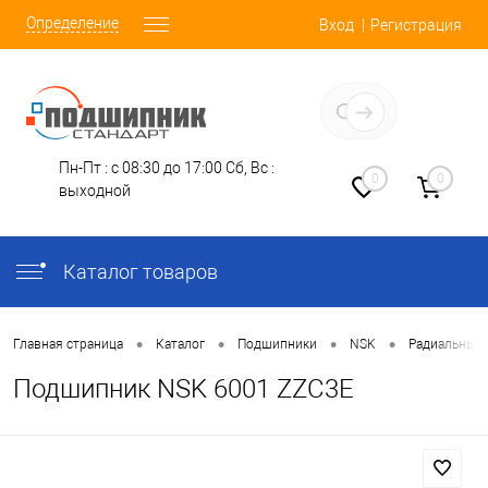
Определение
Вход
Регистрация
Заказать звонок
Пн-Пт : с 08:30 до 17:00
Сб, Вс :
0
0
выходной
Каталог товаров
•
•
•
•
Главная страница
Каталог
Подшипники
NSK
Радиальные
Подшипник NSK 6001 ZZC3E