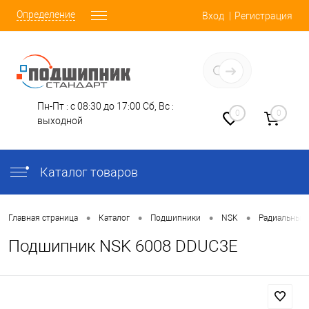
Определение
Вход
Регистрация
Заказать звонок
Пн-Пт : с 08:30 до 17:00
Сб, Вс :
0
0
выходной
Каталог товаров
•
•
•
•
Главная страница
Каталог
Подшипники
NSK
Радиальные
Подшипник NSK 6008 DDUC3E