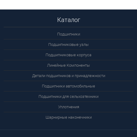
Подробнее
Каталог
Подшипники
Подшипниковые узлы
Подшипниковые корпуса
Линейные Компоненты
Детали подшипников и принадлежности
Подшипники автомобильные
Подшипники для сельхозтехники
Уплотнения
Шарнирные наконечники