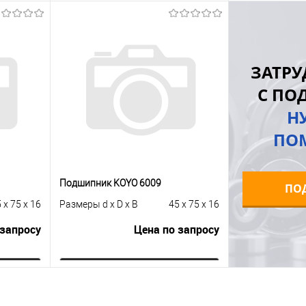
В корзину
равнению
Купить в 1 клик
К сравнению
Купить в 1 к
ЗАТРУ
 заказ
В избранное
Под заказ
В избранное
С ПО
Н
ПО
Подшипник KOYO 6009
ПО
 x 75 x 16
Размеры d x D x B
45 x 75 x 16
 запросу
Цена по запросу
ну
Запросить цену