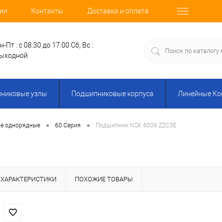
ии
Контакты
Доставка и оплата
н-Пт : с 08:30 до 17:00
Сб, Вс :
ыходной
никовые узлы
Подшипниковые корпуса
Линейные К
•
•
е однорядные
60 Серия
Подшипник NSK 6009 ZZC3E
ХАРАКТЕРИСТИКИ
ПОХОЖИЕ ТОВАРЫ