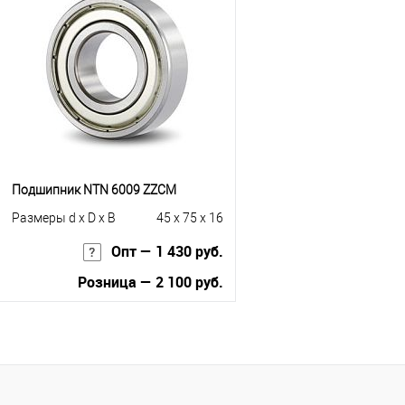
Купить в 1 клик
К с
Купить в 1 клик
К сравнению
В избранное
Под
В избранное
Под заказ
Подшипник NTN 6009 ZZCM
Размеры d x D x B
45 x 75 x 16
Опт — 1 430 руб.
Розница — 2 100 руб.
В корзину
Купить в 1 клик
К сравнению