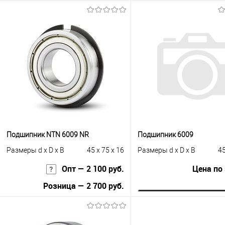
В корзину
В корзину
Купить в 1 клик
К сравнению
Купить в 1 клик
К с
В избранное
В наличии
В избранное
Под
Подшипник NTN 6009 NR
Подшипник 6009
Размеры d x D x B
45 x 75 x 16
Размеры d x D x B
45
Опт — 2 100 руб.
Цена по
Розница — 2 700 руб.
Запросить це
В корзину