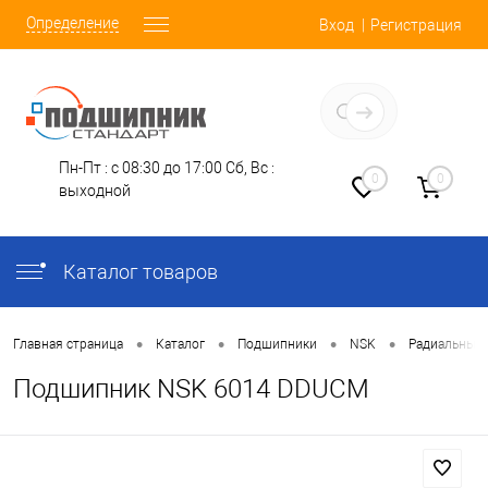
Определение
Вход
Регистрация
Заказать звонок
Пн-Пт : с 08:30 до 17:00
Сб, Вс :
0
0
выходной
Каталог товаров
•
•
•
•
Главная страница
Каталог
Подшипники
NSK
Радиальные
Подшипник NSK 6014 DDUCM