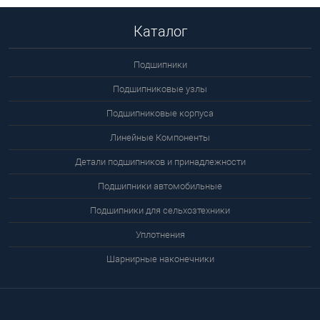
Каталог
Подшипники
Подшипниковые узлы
Подшипниковые корпуса
Линейные Компоненты
Детали подшипников и принадлежности
Подшипники автомобильные
Подшипники для сельхозтехники
Уплотнения
Шарнирные наконечники