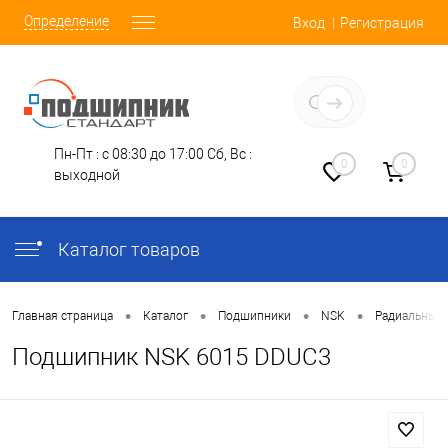
Определение
Вход
Регистрация
Заказать звонок
Пн-Пт : с 08:30 до 17:00
Сб, Вс :
0
0
выходной
Каталог товаров
•
•
•
•
Главная страница
Каталог
Подшипники
NSK
Радиальные
Подшипник NSK 6015 DDUC3