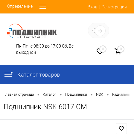
Определение
Вход
Регистрация
Заказать звонок
Пн-Пт : с 08:30 до 17:00
Сб, Вс :
0
0
выходной
Каталог товаров
•
•
•
•
Главная страница
Каталог
Подшипники
NSK
Радиальные
Подшипник NSK 6017 CM