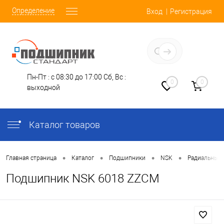
Определение
Вход
Регистрация
Заказать звонок
Пн-Пт : с 08:30 до 17:00
Сб, Вс :
0
0
выходной
Каталог товаров
•
•
•
•
Главная страница
Каталог
Подшипники
NSK
Радиальные
Подшипник NSK 6018 ZZCM