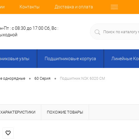
ии
Контакты
Доставка и оплата
н-Пт : с 08:30 до 17:00
Сб, Вс :
ыходной
никовые узлы
Подшипниковые корпуса
Линейные К
•
•
е однорядные
60 Серия
Подшипник NSK 6020 CM
ХАРАКТЕРИСТИКИ
ПОХОЖИЕ ТОВАРЫ