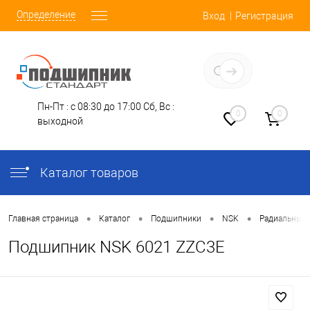
Определение
Вход
Регистрация
Заказать звонок
Пн-Пт : с 08:30 до 17:00
Сб, Вс :
0
0
выходной
Каталог товаров
•
•
•
•
Главная страница
Каталог
Подшипники
NSK
Радиальные
Подшипник NSK 6021 ZZC3E