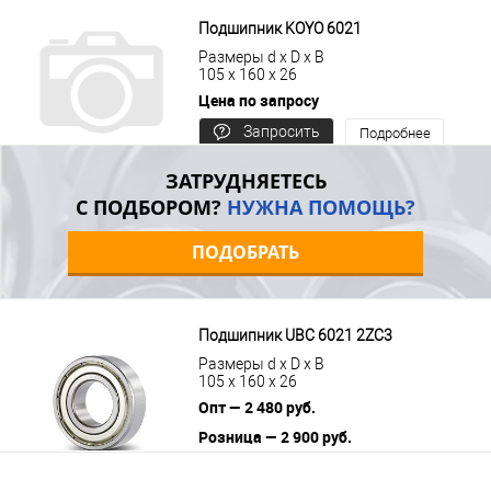
цену
Подшипник KOYO 6021
Размеры d x D x B
105 x 160 x 26
Цена по запросу
Запросить
Подробнее
цену
ЗАТРУДНЯЕТЕСЬ
С ПОДБОРОМ?
НУЖНА ПОМОЩЬ?
ПОДОБРАТЬ
Подшипник UBC 6021 2ZC3
Размеры d x D x B
105 x 160 x 26
Опт — 2 480 руб.
Розница — 2 900 руб.
В корзину
Подробнее