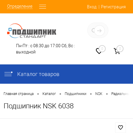
Определение
Вход
Регистрация
Заказать звонок
Пн-Пт : с 08:30 до 17:00
Сб, Вс :
0
0
выходной
Каталог товаров
•
•
•
•
Главная страница
Каталог
Подшипники
NSK
Радиальные
Подшипник NSK 6038