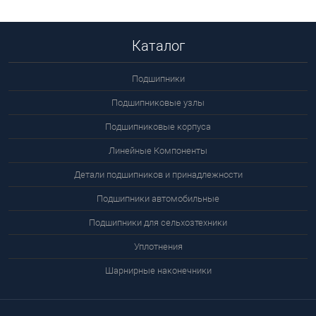
Каталог
Подшипники
Подшипниковые узлы
Подшипниковые корпуса
Линейные Компоненты
Детали подшипников и принадлежности
Подшипники автомобильные
Подшипники для сельхозтехники
Уплотнения
Шарнирные наконечники