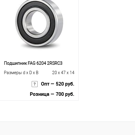
Купить в 1 клик
К сравнению
Купить в 1 клик
К с
В избранное
Под заказ
В избранное
Под
Подшипник FAG 6204 2RSRC3
Размеры d x D x B
20 x 47 x 14
Опт — 520 руб.
Розница — 700 руб.
В корзину
Купить в 1 клик
К сравнению