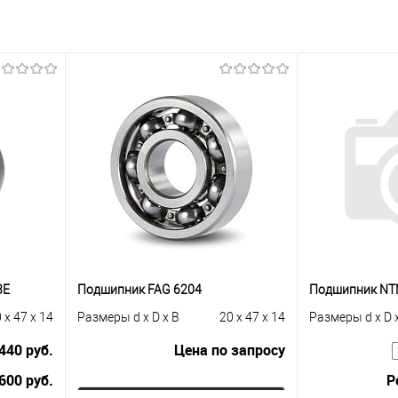
3E
Подшипник FAG 6204
Подшипник NT
 x 47 x 14
Размеры d x D x B
20 x 47 x 14
Размеры d x D 
440 руб.
Цена по запросу
600 руб.
Р