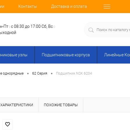
ии
Контакты
Доставка и оплата
н-Пт : с 08:30 до 17:00
Сб, Вс :
ыходной
никовые узлы
Подшипниковые корпуса
Линейные К
•
•
е однорядные
62 Серия
Подшипник NSK 6204
ХАРАКТЕРИСТИКИ
ПОХОЖИЕ ТОВАРЫ