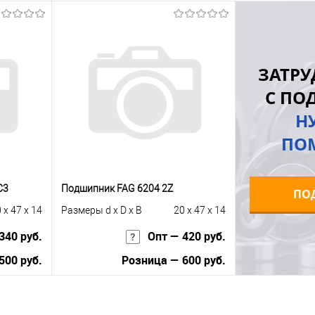
Запросить цену
Купить в 1 клик
К сравнению
равнению
Купить в 1 к
ЗАТРУ
В избранное
Под заказ
 заказ
В избранное
С ПО
Н
ПО
С3
Подшипник FAG 6204 2Z
ПО
 x 47 x 14
Размеры d x D x B
20 x 47 x 14
340 руб.
Опт — 420 руб.
500 руб.
Розница — 600 руб.
В корзину