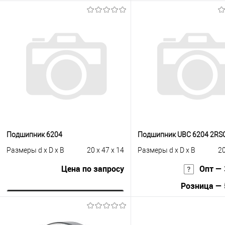
В корзину
В корзину
Купить в 1 клик
К сравнению
Купить в 1 клик
К с
В избранное
Под заказ
В избранное
Под
Подшипник 6204
Подшипник UBC 6204 2RS
Размеры d x D x B
20 x 47 x 14
Размеры d x D x B
20
Цена по запросу
Опт — 
Розница — 
Запросить цену
В корзину