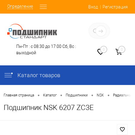
Определение
Вход
Регистрация
Заказать звонок
Пн-Пт : с 08:30 до 17:00
Сб, Вс :
0
0
выходной
Каталог товаров
•
•
•
•
Главная страница
Каталог
Подшипники
NSK
Радиальные
Подшипник NSK 6207 ZC3E