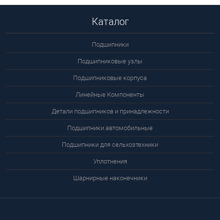
Каталог
Подшипники
Подшипниковые узлы
Подшипниковые корпуса
Линейные Компоненты
Детали подшипников и принадлежности
Подшипники автомобильные
Подшипники для сельхозтехники
Уплотнения
Шарнирные наконечники