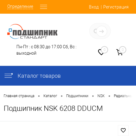
Определение
Вход
Регистрация
Заказать звонок
Пн-Пт : с 08:30 до 17:00
Сб, Вс :
0
0
выходной
Каталог товаров
•
•
•
•
Главная страница
Каталог
Подшипники
NSK
Радиальные
Подшипник NSK 6208 DDUCM