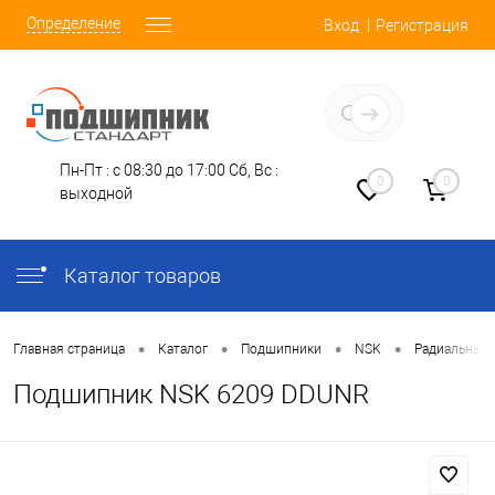
Определение
Вход
Регистрация
Заказать звонок
Пн-Пт : с 08:30 до 17:00
Сб, Вс :
0
0
выходной
Каталог товаров
•
•
•
•
Главная страница
Каталог
Подшипники
NSK
Радиальные
Подшипник NSK 6209 DDUNR