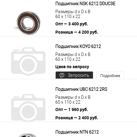
Подшипник NSK 6212 DDUC3E
Размеры d x D x B
60 x 110 x 22
Опт — 3 400 руб.
Розница — 4 200 руб.
В корзину
Подробнее
Подшипник KOYO 6212
Размеры d x D x B
60 x 110 x 22
Цена по запросу
Запросить
Подробнее
цену
Подшипник UBC 6212 2RS
Размеры d x D x B
60 x 110 x 22
Опт — 1 960 руб.
Розница — 2 400 руб.
В корзину
Подробнее
Подшипник NTN 6212