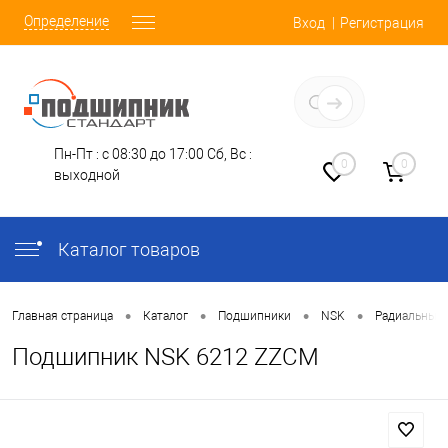
Определение
Вход
Регистрация
Заказать звонок
Пн-Пт : с 08:30 до 17:00
Сб, Вс :
0
0
выходной
Каталог товаров
•
•
•
•
Главная страница
Каталог
Подшипники
NSK
Радиальные
Подшипник NSK 6212 ZZCM