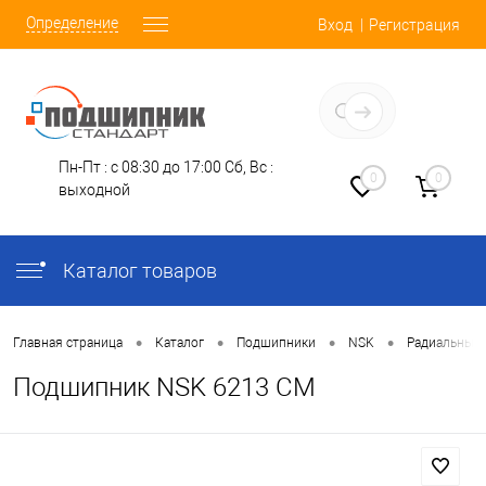
Определение
Вход
Регистрация
Заказать звонок
Пн-Пт : с 08:30 до 17:00
Сб, Вс :
0
0
выходной
Каталог товаров
•
•
•
•
Главная страница
Каталог
Подшипники
NSK
Радиальные
Подшипник NSK 6213 CM