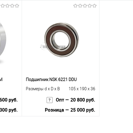
ну
Запросить цену
Зап
равнению
Купить в 1 клик
К сравнению
Купить в 1 к
 заказ
В избранное
Под заказ
В избранное
CM
Подшипник NSK 6221 DDU
Размеры d x D x B
105 x 190 x 36
600 руб.
Опт — 20 800 руб.
300 руб.
Розница — 25 000 руб.
В корзину