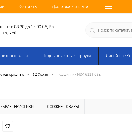
ии
Контакты
Доставка и оплата
н-Пт : с 08:30 до 17:00
Сб, Вс :
ыходной
никовые узлы
Подшипниковые корпуса
Линейные К
•
•
е однорядные
62 Серия
Подшипник NSK 6221 C3E
ХАРАКТЕРИСТИКИ
ПОХОЖИЕ ТОВАРЫ