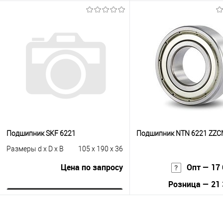
Запросить цену
Запросить це
Купить в 1 клик
К сравнению
Купить в 1 клик
К с
В избранное
Под заказ
В избранное
Под
Подшипник SKF 6221
Подшипник NTN 6221 ZZ
Размеры d x D x B
105 x 190 x 36
Цена по запросу
Опт — 17 
Розница — 21 
Запросить цену
В корзину