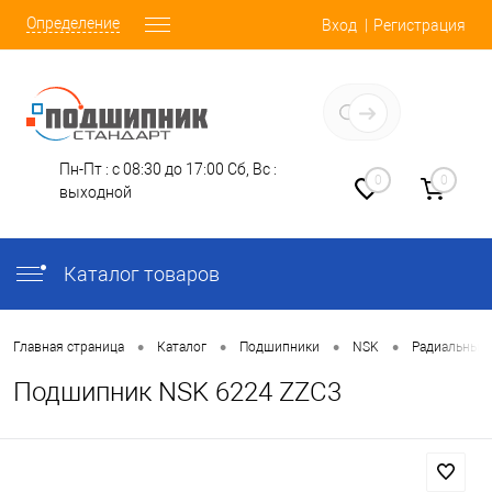
Определение
Вход
Регистрация
Заказать звонок
Пн-Пт : с 08:30 до 17:00
Сб, Вс :
0
0
выходной
Каталог товаров
•
•
•
•
Главная страница
Каталог
Подшипники
NSK
Радиальные
Подшипник NSK 6224 ZZC3