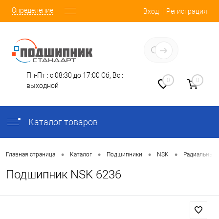
Определение
Вход
Регистрация
Заказать звонок
Пн-Пт : с 08:30 до 17:00
Сб, Вс :
0
0
выходной
Каталог товаров
•
•
•
•
Главная страница
Каталог
Подшипники
NSK
Радиальные
Подшипник NSK 6236