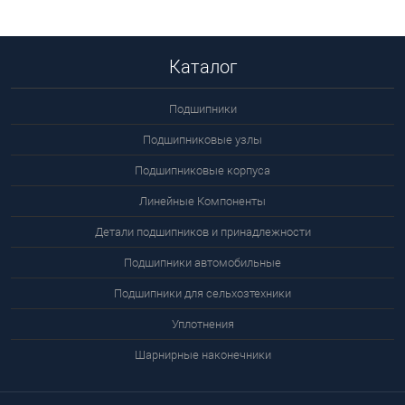
цену
Каталог
Подшипники
Подшипниковые узлы
Подшипниковые корпуса
Линейные Компоненты
Детали подшипников и принадлежности
Подшипники автомобильные
Подшипники для сельхозтехники
Уплотнения
Шарнирные наконечники