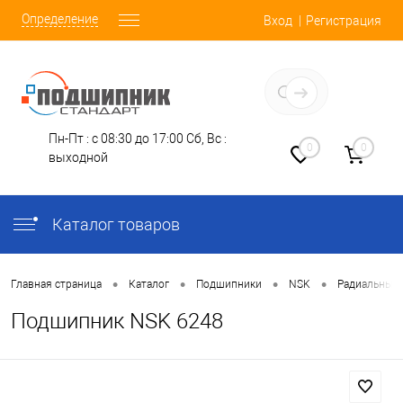
Определение
Вход
Регистрация
Заказать звонок
Пн-Пт : с 08:30 до 17:00
Сб, Вс :
0
0
выходной
Каталог товаров
•
•
•
•
Главная страница
Каталог
Подшипники
NSK
Радиальные
Подшипник NSK 6248