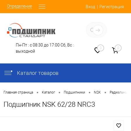
Определение
Вход
Регистрация
Заказать звонок
Пн-Пт : с 08:30 до 17:00
Сб, Вс :
0
0
выходной
Каталог товаров
•
•
•
•
Главная страница
Каталог
Подшипники
NSK
Радиальные
Подшипник NSK 62/28 NRC3