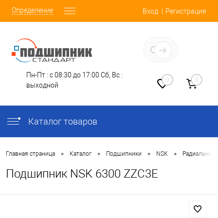
Определение
Вход
Регистрация
Заказать звонок
Пн-Пт : с 08:30 до 17:00
Сб, Вс :
0
0
выходной
Каталог товаров
•
•
•
•
Главная страница
Каталог
Подшипники
NSK
Радиальные
Подшипник NSK 6300 ZZC3E