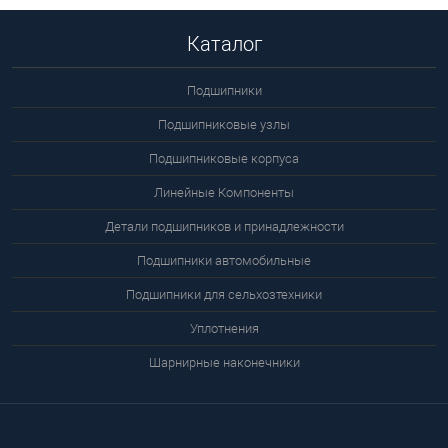
Каталог
Подшипники
Подшипниковые узлы
Подшипниковые корпуса
Линейные Компоненты
Детали подшипников и принадлежности
Подшипники автомобильные
Подшипники для сельхозтехники
Уплотнения
Шарнирные наконечники