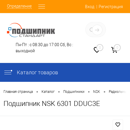
Определение
Вход
Регистрация
Заказать звонок
Пн-Пт : с 08:30 до 17:00
Сб, Вс :
0
0
выходной
Каталог товаров
•
•
•
•
Главная страница
Каталог
Подшипники
NSK
Радиальные
Подшипник NSK 6301 DDUC3E