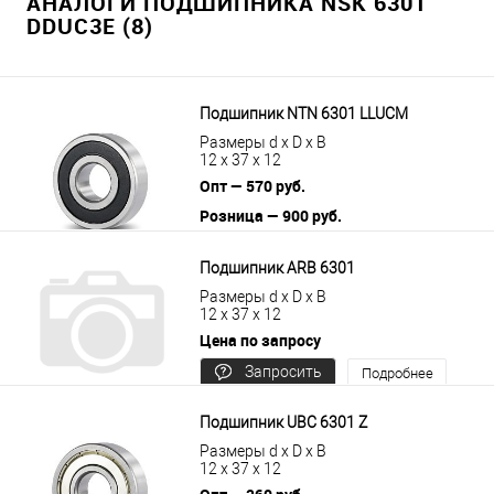
АНАЛОГИ ПОДШИПНИКА NSK 6301
DDUC3E (8)
Подшипник NTN 6301 LLUCM
Размеры d x D x B
12 x 37 x 12
Опт — 570 руб.
Розница — 900 руб.
В корзину
Подробнее
Подшипник ARB 6301
Размеры d x D x B
12 x 37 x 12
Цена по запросу
Запросить
Подробнее
цену
Подшипник UBC 6301 Z
Размеры d x D x B
12 x 37 x 12