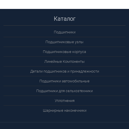
Подробнее
Каталог
Подшипники
Подшипниковые узлы
Подшипниковые корпуса
Линейные Компоненты
Детали подшипников и принадлежности
Подшипники автомобильные
Подшипники для сельхозтехники
Уплотнения
Шарнирные наконечники