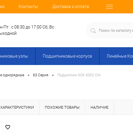
ии
Контакты
Доставка и оплата
н-Пт : с 08:30 до 17:00
Сб, Вс :
ыходной
никовые узлы
Подшипниковые корпуса
Линейные К
•
•
е однорядные
63 Серия
Подшипник NSK 6302 CM
ХАРАКТЕРИСТИКИ
ПОХОЖИЕ ТОВАРЫ
НАЛИЧИЕ