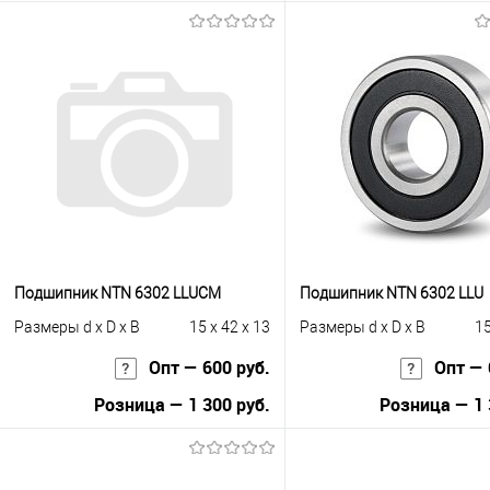
Запросить це
В корзину
Купить в 1 клик
К с
Купить в 1 клик
К сравнению
В избранное
Под
В избранное
В наличии
Подшипник NTN 6302 LLUCM
Подшипник NTN 6302 LLU
Размеры d x D x B
15 x 42 x 13
Размеры d x D x B
15
Опт — 600 руб.
Опт — 
Розница — 1 300 руб.
Розница — 1 
В корзину
В корзину