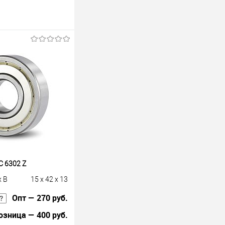
 6302 Z
x B
15 x 42 x 13
Опт — 270 руб.
озница — 400 руб.