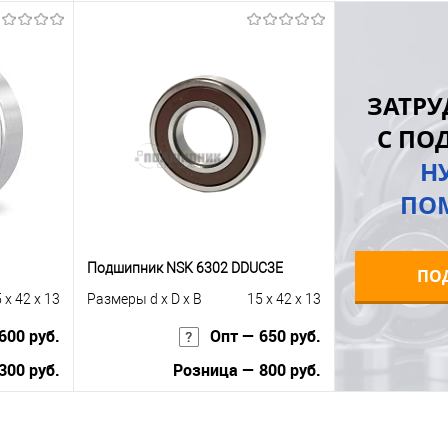
ну
Запросить цену
равнению
Купить в 1 клик
К сравнению
Купить в 1 к
ЗАТРУ
 заказ
В избранное
Под заказ
В избранное
С ПО
Н
ПО
Подшипник NSK 6302 DDUC3E
ПО
 x 42 x 13
Размеры d x D x B
15 x 42 x 13
600 руб.
Опт — 650 руб.
300 руб.
Розница — 800 руб.
В корзину