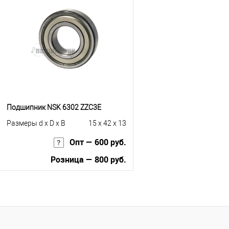
Купить в 1 клик
К сравнению
Купить в 1 клик
К с
В избранное
Под заказ
В избранное
Под
Подшипник NSK 6302 ZZC3E
Размеры d x D x B
15 x 42 x 13
Опт — 600 руб.
Розница — 800 руб.
В корзину
Купить в 1 клик
К сравнению