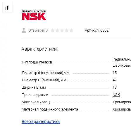
Отзывов: 0
Артикул:
6302
Характеристики:
Радиальн
Тип подшипников
шариковы
Диаметр d (внутренний),мм
15
Диаметр D (внешний), мм
42
Ширина B, мм
13
Производитель
NSK
Материал колец
Хромирова
Материал подвижного элемента
Хромирова
Все характеристики