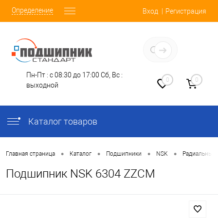
Определение
Вход
Регистрация
Заказать звонок
Пн-Пт : с 08:30 до 17:00
Сб, Вс :
0
0
выходной
Каталог товаров
•
•
•
•
Главная страница
Каталог
Подшипники
NSK
Радиальные
Подшипник NSK 6304 ZZCM