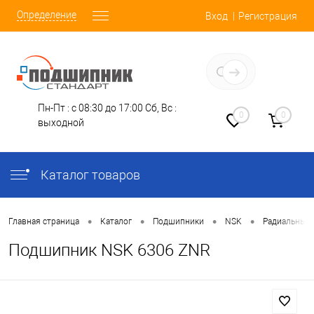
Определение
Вход
Регистрация
Заказать звонок
Пн-Пт : с 08:30 до 17:00
Сб, Вс :
0
0
выходной
Каталог товаров
•
•
•
•
Главная страница
Каталог
Подшипники
NSK
Радиальные
Подшипник NSK 6306 ZNR