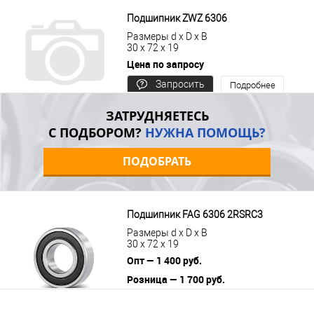
В корзину
Подробнее
Подшипник ZWZ 6306
Размеры d x D x B
30 x 72 x 19
Цена по запросу
Запросить
Подробнее
цену
ЗАТРУДНЯЕТЕСЬ
С ПОДБОРОМ?
НУЖНА ПОМОЩЬ?
ПОДОБРАТЬ
Подшипник FAG 6306 2RSRC3
Размеры d x D x B
30 x 72 x 19
Опт — 1 400 руб.
Розница — 1 700 руб.
В корзину
Подробнее