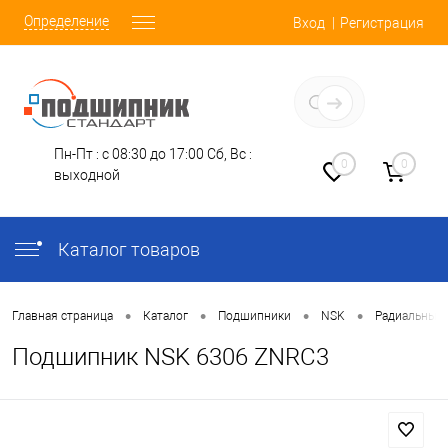
Определение
Вход
Регистрация
Заказать звонок
Пн-Пт : с 08:30 до 17:00
Сб, Вс :
0
0
выходной
Каталог товаров
•
•
•
•
Главная страница
Каталог
Подшипники
NSK
Радиальные
Подшипник NSK 6306 ZNRC3