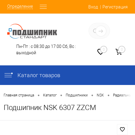
Определение
Вход
Регистрация
Заказать звонок
Пн-Пт : с 08:30 до 17:00
Сб, Вс :
0
0
выходной
Каталог товаров
•
•
•
•
Главная страница
Каталог
Подшипники
NSK
Радиальные
Подшипник NSK 6307 ZZCM