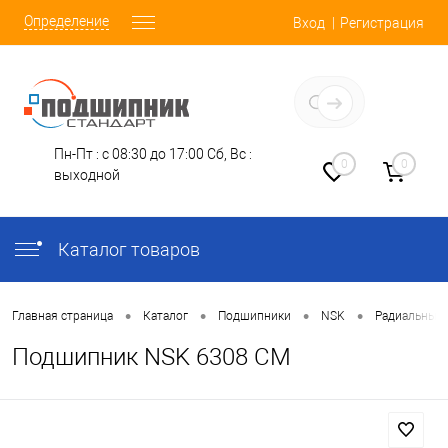
Определение
Вход
Регистрация
Заказать звонок
Пн-Пт : с 08:30 до 17:00
Сб, Вс :
0
0
выходной
Каталог товаров
•
•
•
•
Главная страница
Каталог
Подшипники
NSK
Радиальные
Подшипник NSK 6308 CM