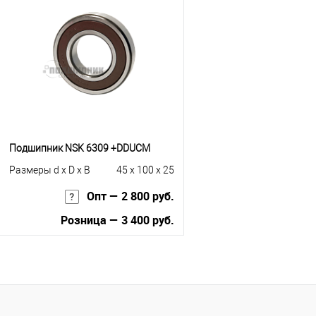
Купить в 1 клик
К сравнению
Купить в 1 клик
К с
В избранное
Под заказ
В избранное
В н
Подшипник NSK 6309 +DDUCM
Размеры d x D x B
45 x 100 x 25
Опт — 2 800 руб.
Розница — 3 400 руб.
В корзину
Купить в 1 клик
К сравнению