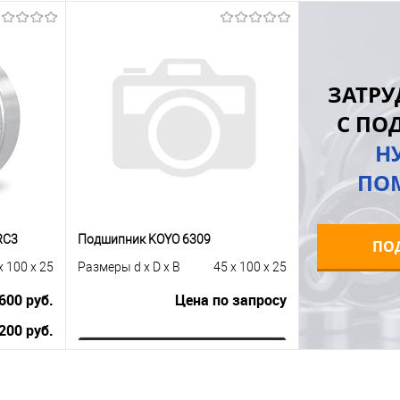
В корзину
равнению
Купить в 1 клик
К сравнению
Купить в 1 к
ЗАТРУ
 заказ
В избранное
Под заказ
В избранное
С ПО
Н
ПО
RC3
Подшипник KOYO 6309
ПО
x 100 x 25
Размеры d x D x B
45 x 100 x 25
600 руб.
Цена по запросу
200 руб.
Запросить цену