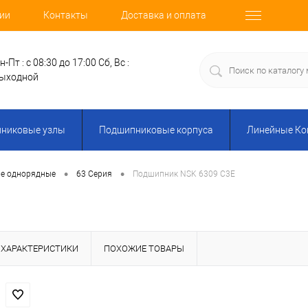
ии
Контакты
Доставка и оплата
н-Пт : с 08:30 до 17:00
Сб, Вс :
ыходной
никовые узлы
Подшипниковые корпуса
Линейные К
•
•
е однорядные
63 Серия
Подшипник NSK 6309 C3E
ХАРАКТЕРИСТИКИ
ПОХОЖИЕ ТОВАРЫ