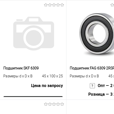
В корзину
В корзину
Купить в 1 клик
К сравнению
Купить в 1 клик
К с
В избранное
Под заказ
В избранное
Под
Подшипник SKF 6309
Подшипник FAG 6309 2RS
Размеры d x D x B
45 x 100 x 25
Размеры d x D x B
45 
Цена по запросу
Опт — 2 
Розница — 3 
Запросить цену
В корзину