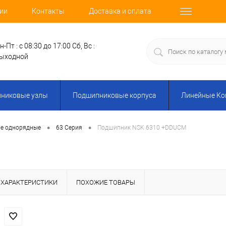
ии
Контакты
Доставка и оплата
н-Пт : с 08:30 до 17:00
Сб, Вс :
ыходной
никовые узлы
Подшипниковые корпуса
Линейные К
•
•
е однорядные
63 Серия
Подшипник NSK 6310 +DDUCM
ХАРАКТЕРИСТИКИ
ПОХОЖИЕ ТОВАРЫ