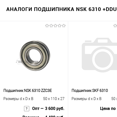
АНАЛОГИ ПОДШИПНИКА NSK 6310 +DDU
Подшипник NSK 6310 ZZC3E
Подшипник SKF 6310
Размеры d x D x B
50 x 110 x 27
Размеры d x D x B
50 
Опт — 3 600 руб.
Цена по