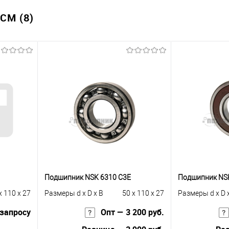
CM (8)
Подшипник NSK 6310 C3E
Подшипник NS
x 110 x 27
Размеры d x D x B
50 x 110 x 27
Размеры d x D 
 запросу
Опт — 3 200 руб.