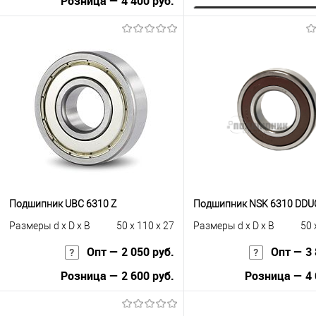
Розница — 4 400 руб.
Запросить це
В корзину
Купить в 1 клик
К с
Купить в 1 клик
К сравнению
В избранное
Под
В избранное
В наличии
Подшипник UBC 6310 Z
Подшипник NSK 6310 DDU
Размеры d x D x B
50 x 110 x 27
Размеры d x D x B
50 
Опт — 2 050 руб.
Опт — 3 
Розница — 2 600 руб.
Розница — 4 
В корзину
В корзину