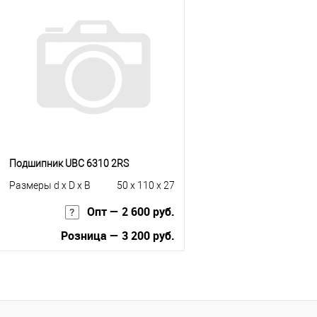
Купить в 1 клик
К сравнению
Купить в 1 клик
К с
В избранное
В наличии
В избранное
В н
Подшипник UBC 6310 2RS
Размеры d x D x B
50 x 110 x 27
Опт — 2 600 руб.
Розница — 3 200 руб.
В корзину
Купить в 1 клик
К сравнению