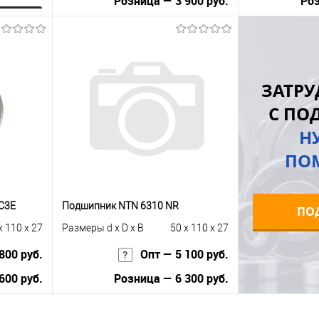
Розница — 3 900 руб.
Роз
ну
В корзину
равнению
Купить в 1 клик
К сравнению
Купить в 1 к
ЗАТРУ
 заказ
В избранное
Под заказ
В избранное
С ПО
Н
ПО
C3E
Подшипник NTN 6310 NR
ПО
x 110 x 27
Размеры d x D x B
50 x 110 x 27
800 руб.
Опт — 5 100 руб.
600 руб.
Розница — 6 300 руб.
В корзину