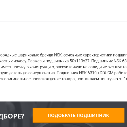
норядные шариковые бренда NSK, основные характеристики подши
йкость к износу. Размеры подшипника 50x110x27. Подшипник NSK 
о имеет прочную конструкцию, рассчитанную на солидные эксплуат
ждую деталь до совершенства. Подшипник NSK 6310 +DDUCM работа
ем оригинальное происхождение товара, поставляем поштучно от 16
ДБОРЕ?
ПОДОБРАТЬ ПОДШИПНИК