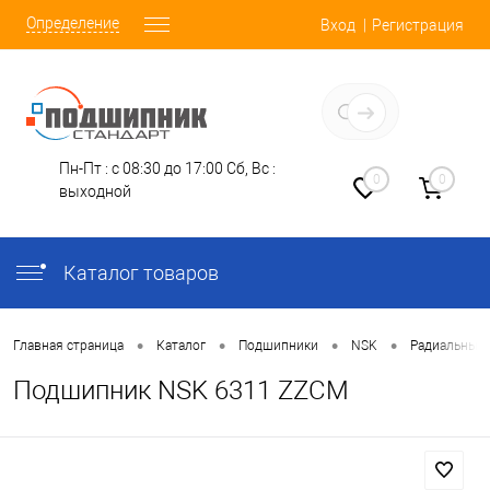
Определение
Вход
Регистрация
Заказать звонок
Пн-Пт : с 08:30 до 17:00
Сб, Вс :
0
0
выходной
Каталог товаров
•
•
•
•
Главная страница
Каталог
Подшипники
NSK
Радиальные
Подшипник NSK 6311 ZZCM