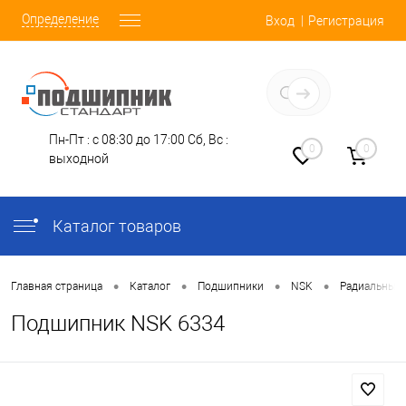
Определение
Вход
Регистрация
Заказать звонок
Пн-Пт : с 08:30 до 17:00
Сб, Вс :
0
0
выходной
Каталог товаров
•
•
•
•
Главная страница
Каталог
Подшипники
NSK
Радиальные
Подшипник NSK 6334