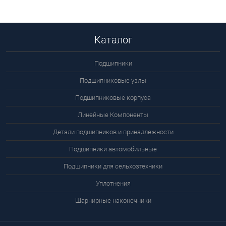
В корзину
Подробнее
Каталог
Подшипники
Подшипниковые узлы
Подшипниковые корпуса
Линейные Компоненты
Детали подшипников и принадлежности
Подшипники автомобильные
Подшипники для сельхозтехники
Уплотнения
Шарнирные наконечники