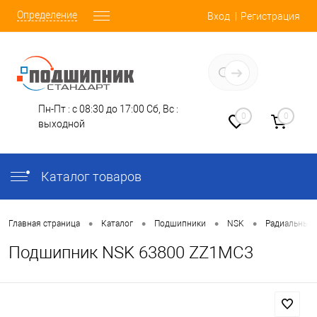
Определение
Вход
Регистрация
Заказать звонок
Пн-Пт : с 08:30 до 17:00
Сб, Вс :
0
0
выходной
Каталог товаров
•
•
•
•
Главная страница
Каталог
Подшипники
NSK
Радиальные
Подшипник NSK 63800 ZZ1MC3