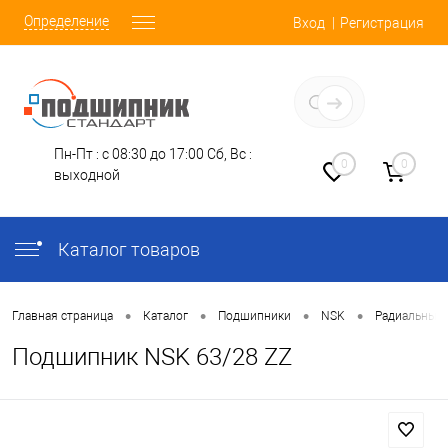
Определение
Вход
Регистрация
Заказать звонок
Пн-Пт : с 08:30 до 17:00
Сб, Вс :
0
0
выходной
Каталог товаров
•
•
•
•
Главная страница
Каталог
Подшипники
NSK
Радиальные
Подшипник NSK 63/28 ZZ