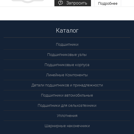
Запросить
Подробнее
цену
Каталог
Подшипники
Подшипниковые узлы
Подшипниковые корпуса
Линейные Компоненты
Детали подшипников и принадлежности
Подшипники автомобильные
Подшипники для сельхозтехники
Уплотнения
Шарнирные наконечники