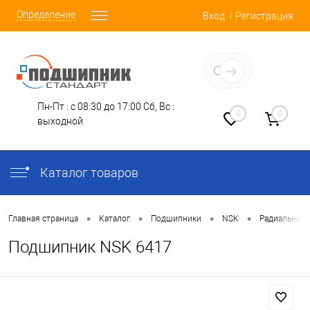
Определение
Вход
Регистрация
Заказать звонок
Пн-Пт : с 08:30 до 17:00
Сб, Вс :
0
0
выходной
Каталог товаров
•
•
•
•
Главная страница
Каталог
Подшипники
NSK
Радиальные
Подшипник NSK 6417