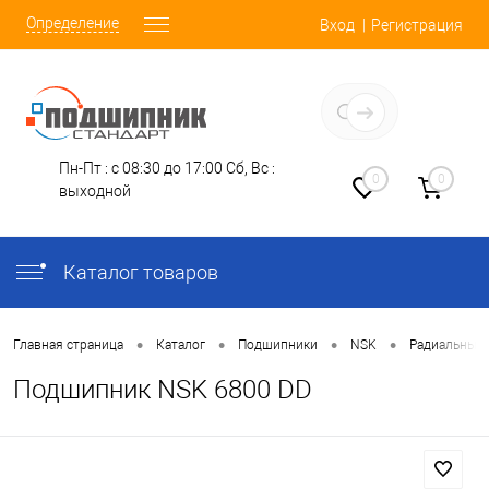
Определение
Вход
Регистрация
Заказать звонок
Пн-Пт : с 08:30 до 17:00
Сб, Вс :
0
0
выходной
Каталог товаров
•
•
•
•
Главная страница
Каталог
Подшипники
NSK
Радиальные
Подшипник NSK 6800 DD