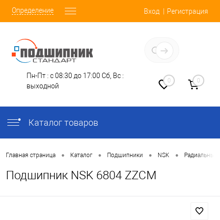
Определение
Вход
Регистрация
Заказать звонок
Пн-Пт : с 08:30 до 17:00
Сб, Вс :
0
0
выходной
Каталог товаров
•
•
•
•
Главная страница
Каталог
Подшипники
NSK
Радиальные
Подшипник NSK 6804 ZZCM