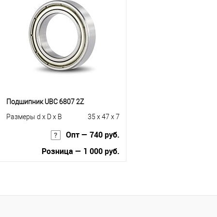
Купить в 1 клик
К сравнению
Купить в 1 клик
К с
В избранное
Под заказ
В избранное
В н
Подшипник UBC 6807 2Z
Размеры d x D x B
35 x 47 x 7
Опт — 740 руб.
Розница — 1 000 руб.
В корзину
Купить в 1 клик
К сравнению