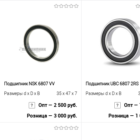
Запросить це
В корзину
Купить в 1 клик
К с
Купить в 1 клик
К сравнению
В избранное
Под
В избранное
В наличии
Подшипник NSK 6807 VV
Подшипник UBC 6807 2RS
Размеры d x D x B
35 x 47 x 7
Размеры d x D x B
3
Опт — 2 500 руб.
Опт — 
Розница — 3 000 руб.
Розница — 1 
В корзину
В корзину