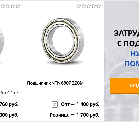
ну
В корзину
равнению
Купить в 1 клик
К сравнению
Купить в 1 к
ЗАТРУ
 заказ
В избранное
В наличии
В избранное
С ПО
Н
ПО
Подшипник NTN 6807 ZZCM
ПО
5 x 47 x 7
760 руб.
Опт — 1 400 руб.
000 руб.
Розница — 1 700 руб.
В корзину