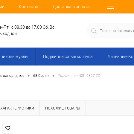
ии
Контакты
Доставка и оплата
н-Пт : с 08:30 до 17:00
Сб, Вс :
ыходной
никовые узлы
Подшипниковые корпуса
Линейные К
•
•
е однорядные
68 Серия
Подшипник NSK 6807 ZZ
ХАРАКТЕРИСТИКИ
ПОХОЖИЕ ТОВАРЫ