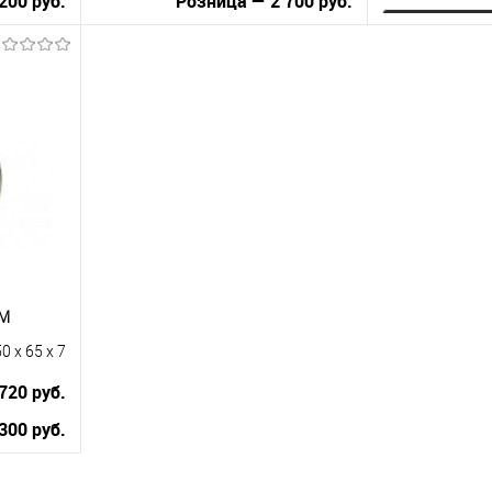
200 руб.
Розница — 2 700 руб.
Зап
В корзину
Купить в 1 к
равнению
Купить в 1 клик
К сравнению
В избранное
аличии
В избранное
В наличии
CM
0 x 65 x 7
720 руб.
300 руб.