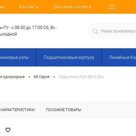
ии
Контакты
Доставка и оплата
н-Пт : с 08:30 до 17:00
Сб, Вс :
ыходной
никовые узлы
Подшипниковые корпуса
Линейные К
•
•
е однорядные
68 Серия
Подшипник NSK 6810 DDU
ХАРАКТЕРИСТИКИ
ПОХОЖИЕ ТОВАРЫ