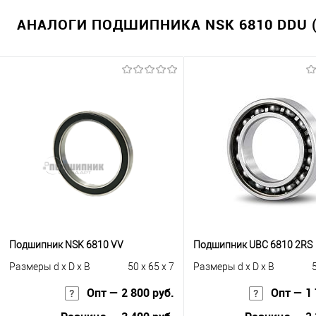
АНАЛОГИ ПОДШИПНИКА NSK 6810 DDU (
Подшипник NSK 6810 VV
Подшипник UBC 6810 2RS
Размеры d x D x B
50 x 65 x 7
Размеры d x D x B
5
Опт — 2 800 руб.
Опт — 1 