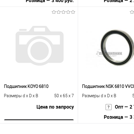
Розница — 3 400 руб.
Розница — 2 
В корзину
В корзину
Купить в 1 клик
К сравнению
Купить в 1 клик
К с
В избранное
В наличии
В избранное
В н
Подшипник KOYO 6810
Подшипник NSK 6810 VV
Размеры d x D x B
50 x 65 x 7
Размеры d x D x B
5
Цена по запросу
Опт — 2 
Розница — 3 
Запросить цену
В корзину